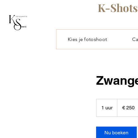
K-Shots 
Kies je fotoshoot
C
Zwange
250
euro
1 uur
1
€ 250
u
u
Nu boeken