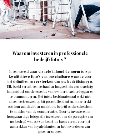
Waarom investeren in professionele
bedrijfsfoto's ?
In een wereld waar
visuele inhoud de norm
is, zijn
kwalitatieve foto's van onschatbare waarde
voor
het definiëren en
versterken van uw bedrijfsimago
.
Elk beeld vertelt een verhaal en fungeert als een krachtig
hulpmiddel om de essentie van uw merk vast te leggen en
te communiceren. Het juiste beeldmateriaal wekt niet
alleen vertrouwen op bij potentiële klanten, maar trekt
ook hun aandacht en maakt uw bedrijf onderscheidend
te midden van de concurrentie. Door te investeren in
hoogwaardige fotografie investeert u in de perceptie van
uw bedrijf, wat op zijn beurt de basis vormt voor het
aantrekken van loyale klanten en het bevorderen van
groei en succes.